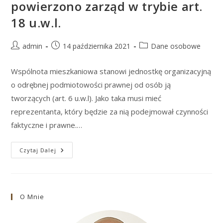
powierzono zarząd w trybie art.
18 u.w.l.
Post
Post
Post
admin
14 października 2021
Dane osobowe
author:
published:
category:
Wspólnota mieszkaniowa stanowi jednostkę organizacyjną
o odrębnej podmiotowości prawnej od osób ją
tworzących (art. 6 u.w.l). Jako taka musi mieć
reprezentanta, który będzie za nią podejmował czynności
faktyczne i prawne.…
Rola
Czytaj Dalej
Firmy
Zarządzającej
Nieruchomościami,
Której
Powierzono
Zarząd
O Mnie
W
Trybie
Art.
18