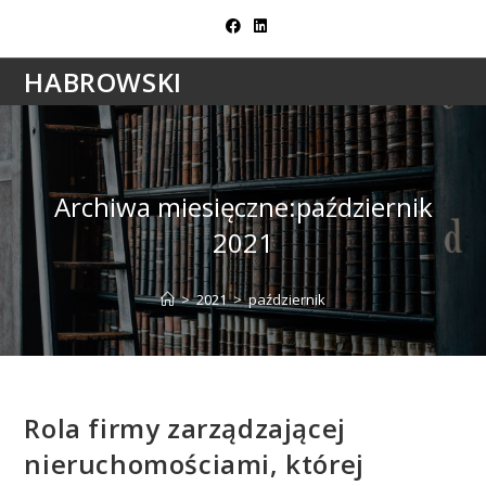
Skip
to
content
HABROWSKI
Archiwa miesięczne:październik
2021
>
2021
>
październik
Rola firmy zarządzającej
nieruchomościami, której