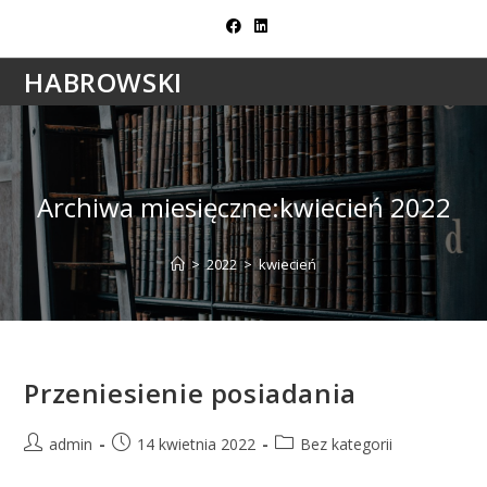
Skip
to
content
HABROWSKI
Archiwa miesięczne:kwiecień 2022
>
2022
>
kwiecień
Przeniesienie posiadania
Post
Post
Post
admin
14 kwietnia 2022
Bez kategorii
author:
published:
category: