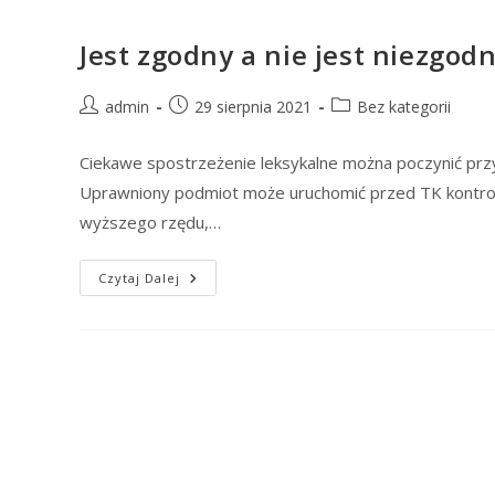
Jest zgodny a nie jest niezgod
Post
Post
Post
admin
29 sierpnia 2021
Bez kategorii
author:
published:
category:
Ciekawe spostrzeżenie leksykalne można poczynić przy
Uprawniony podmiot może uruchomić przed TK kontro
wyższego rzędu,…
Jest
Czytaj Dalej
Zgodny
A
Nie
Jest
Niezgodny