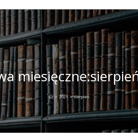
wa miesięczne:sierpie
>
2021
>
sierpień