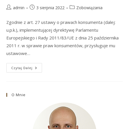
Post
Post
Post
admin
3 sierpnia 2022
Zobowiązania
author:
published:
category:
Zgodnie z art. 27 ustawy o prawach konsumenta (dalej:
u.p.k.), implementującej dyrektywę Parlamentu
Europejskiego i Rady 2011/83/UE z dnia 25 października
2011 r. w sprawie praw konsumentów, przysługuje mu
ustawowe…
Odstąpienie
Czytaj Dalej
Od
Umowy
Online
Konsumenta.
„Rezerwacja”
Z
O Mnie
Zakupem
W
Sklepie.