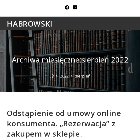
Skip
to
content
HABROWSKI
Archiwa miesięczne:sierpień 2022
>
2022
>
sierpień
Odstąpienie od umowy online
konsumenta. „Rezerwacja” z
zakupem w sklepie.