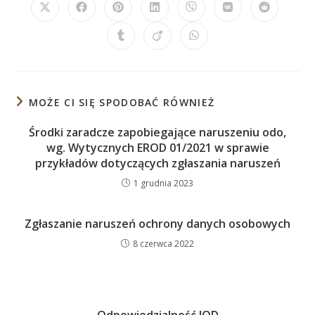
Opens
Opens
Opens
Opens
Opens
Opens
Opens
in
in
in
in
in
in
in
a
a
a
a
a
a
a
Opens
Opens
Opens
new
new
new
new
new
new
new
in
in
in
window
window
window
window
window
window
window
a
a
a
new
new
new
window
window
window
MOŻE CI SIĘ SPODOBAĆ RÓWNIEŻ
Środki zaradcze zapobiegające naruszeniu odo,
wg. Wytycznych EROD 01/2021 w sprawie
przykładów dotyczących zgłaszania naruszeń
1 grudnia 2023
Zgłaszanie naruszeń ochrony danych osobowych
8 czerwca 2022