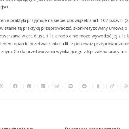
ejscu
.
e praktyki przyjmuje na siebie obowiązek z art. 107 p.s.w.n. (z
 w stanie tę praktykę przeprowadzić, skonkretyzowany umową o
zania w art. 6 ust. 1 lit. c rodo a nie może wywodzić jej z lit. 
 błędem oparcie przetwarzania na lit. e ponieważ przeprowadzeni
icznym. Co do przetwarzania wynikającego z k.p. zakład pracy ma
Opens
Opens
Opens
Opens
Opens
Opens
Opens
Opens
Opens
O
in
in
in
in
in
in
in
in
in
in
a
a
a
a
a
a
a
a
a
a
new
new
new
new
new
new
new
new
new
n
window
window
window
window
window
window
window
window
window
w