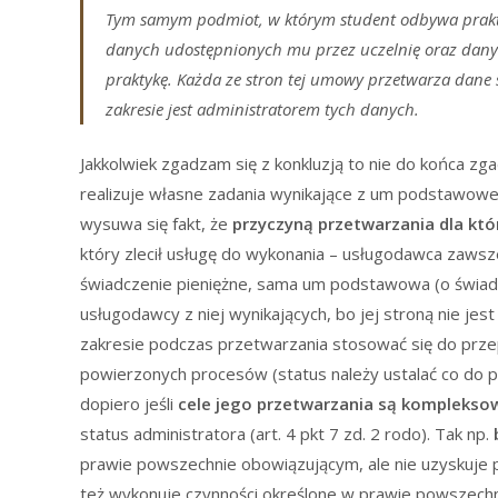
Tym samym podmiot, w którym student odbywa prak
danych udostępnionych mu przez uczelnię oraz dany
praktykę. Każda ze stron tej umowy przetwarza dane 
zakresie jest administratorem tych danych.
Jakkolwiek zgadzam się z konkluzją to nie do końca zg
realizuje własne zadania wynikające z um podstawowej
wysuwa się fakt, że
przyczyną przetwarzania dla któ
który zlecił usługę do wykonania – usługodawca zawsze
świadczenie pieniężne, sama um podstawowa (o świadcz
usługodawcy z niej wynikających, bo jej stroną nie je
zakresie podczas przetwarzania stosować się do prze
powierzonych procesów (status należy ustalać co do p
dopiero jeśli
cele jego przetwarzania są kompleks
status administratora (art. 4 pkt 7 zd. 2 rodo). Tak np.
prawie powszechnie obowiązującym, ale nie uzyskuje p
też wykonuje czynności określone w prawie powszech