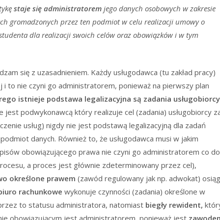
tykę
staje się administratorem
jego danych osobowych w zakresie
ch gromadzonych przez ten podmiot w celu realizacji umowy o
studenta dla realizacji swoich celów oraz obowiązków i w tym
adzam się z uzasadnieniem. Każdy usługodawca (tu zakład pracy)
 i to nie czyni go administratorem, ponieważ na pierwszy plan
rego istnieje podstawa legalizacyjna są zadania usługobiorcy
 jest podwykonawcą który realizuje cel (zadania) usługobiorcy z
enie usług) nigdy nie jest podstawą legalizacyjną dla zadań
st podmiot danych. Również to, że usługodawca musi w jakim
pisów obowiązującego prawa nie czyni go administratorem co do
rocesu, a proces jest głównie zdeterminowany przez cel),
owo określone prawem
(zawód regulowany jak np. adwokat) osią
biuro rachunkowe
wykonuje czynności (zadania) określone w
rzez to statusu administratora, natomiast
biegły rewident,
któr
nie obowiązującym jest administratorem, ponieważ jest
zawode