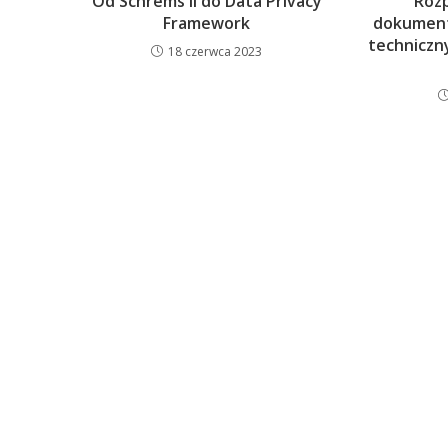
Od Schrems II do Data Privacy
Roz
Framework
dokument
techniczn
18 czerwca 2023