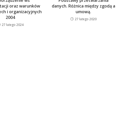
porządzenie ws
Podstawy przetwarzania
acji oraz warunków
danych. Różnica między zgodą a
ych i organizacyjnych
umową.
2004
27 lutego 2020
27 lutego 2024