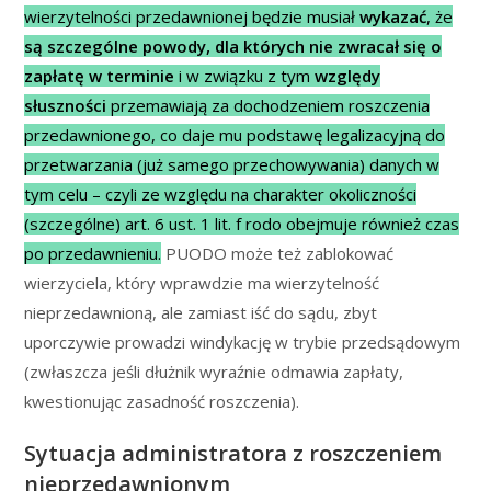
wierzytelności przedawnionej będzie musiał
wykazać
, że
są szczególne powody, dla których nie zwracał się o
zapłatę w terminie
i w związku z tym
względy
słuszności
przemawiają za dochodzeniem roszczenia
przedawnionego, co daje mu podstawę legalizacyjną do
przetwarzania (już samego przechowywania) danych w
tym celu – czyli ze względu na charakter okoliczności
(szczególne) art. 6 ust. 1 lit. f rodo obejmuje również czas
po przedawnieniu.
PUODO może też zablokować
wierzyciela, który wprawdzie ma wierzytelność
nieprzedawnioną, ale zamiast iść do sądu, zbyt
uporczywie prowadzi windykację w trybie przedsądowym
(zwłaszcza jeśli dłużnik wyraźnie odmawia zapłaty,
kwestionując zasadność roszczenia).
Sytuacja administratora z roszczeniem
nieprzedawnionym