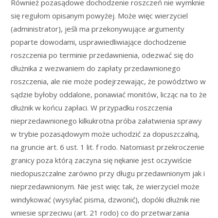
Również pozasądowe dochodzenie roszczeń nie wymknie
się regułom opisanym powyżej. Może więc wierzyciel
(administrator), jeśli ma przekonywujące argumenty
poparte dowodami, usprawiedliwiające dochodzenie
roszczenia po terminie przedawnienia, odezwać się do
dłużnika z wezwaniem do zapłaty przedawnionego
roszczenia, ale nie może podejrzewając, że powództwo w
sądzie byłoby oddalone, ponawiać monitów, licząc na to że
dłużnik w końcu zapłaci. W przypadku roszczenia
nieprzedawnionego kilkukrotna próba załatwienia sprawy
w trybie pozasądowym może uchodzić za dopuszczalną,
na gruncie art. 6 ust. 1 lit. f rodo. Natomiast przekroczenie
granicy poza którą zaczyna się nękanie jest oczywiście
niedopuszczalne zarówno przy długu przedawnionym jak i
nieprzedawnionym. Nie jest więc tak, że wierzyciel może
windykować (wysyłać pisma, dzwonić), dopóki dłużnik nie
wniesie sprzeciwu (art. 21 rodo) co do przetwarzania