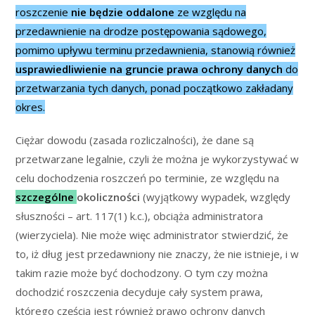
roszczenie
nie będzie oddalone
ze względu na
przedawnienie na drodze postępowania sądowego,
pomimo upływu terminu przedawnienia, stanowią również
usprawiedliwienie na gruncie prawa ochrony danych
do
przetwarzania tych danych, ponad początkowo zakładany
okres.
Ciężar dowodu (zasada rozliczalności), że dane są
przetwarzane legalnie, czyli że można je wykorzystywać w
celu dochodzenia roszczeń po terminie, ze względu na
szczególne
okoliczności
(wyjątkowy wypadek, względy
słuszności – art. 117(1) k.c.), obciąża administratora
(wierzyciela). Nie może więc administrator stwierdzić, że
to, iż dług jest przedawniony nie znaczy, że nie istnieje, i w
takim razie może być dochodzony. O tym czy można
dochodzić roszczenia decyduje cały system prawa,
którego częścią jest również prawo ochrony danych