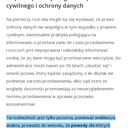
cywilnego i ochrony danych
Na pierwszy rzut oka mogło by się wydawać, że prawo
ochrony danych nie współgra w tym wypadku z prawem
cywilnym, ewentualnie praktyka polegająca na
informowaniu o przetwarzaniu do czasu przedawnienia
roszczeń jest niepoprawna i należałoby informować
osobę, że jej dane mogą być przetwarzane wieczyście, bo
administrator może nawet po 50 latach „obudzić się” i
wnieść pozew, który będzie zasądzony o ile dłużnik nie
podniesie zarzutu przedawnienia, albo sąd oceni że
względy słuszności przemawiają za nieuwzględnianiem
terminu przedawnienia w sprawie przeciwko
konsumentowi.
Ta rozbieżność jest tylko pozorna, ponieważ wnikliwsza
analiza, prowadzi do wniosku, że
powody
dla których