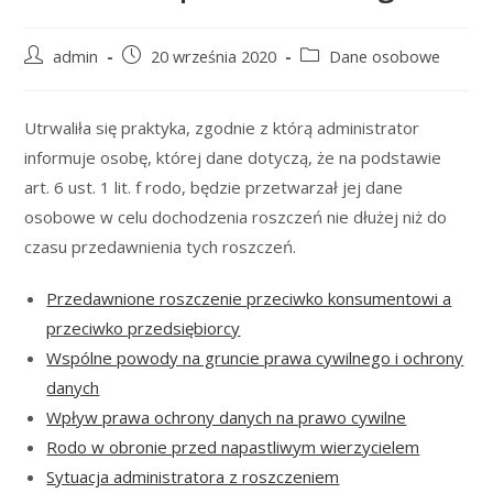
Post
Post
Post
admin
20 września 2020
Dane osobowe
author:
published:
category:
Utrwaliła się praktyka, zgodnie z którą administrator
informuje osobę, której dane dotyczą, że na podstawie
art. 6 ust. 1 lit. f rodo, będzie przetwarzał jej dane
osobowe w celu dochodzenia roszczeń nie dłużej niż do
czasu przedawnienia tych roszczeń.
Przedawnione roszczenie przeciwko konsumentowi a
przeciwko przedsiębiorcy
Wspólne powody na gruncie prawa cywilnego i ochrony
danych
Wpływ prawa ochrony danych na prawo cywilne
Rodo w obronie przed napastliwym wierzycielem
Sytuacja administratora z roszczeniem