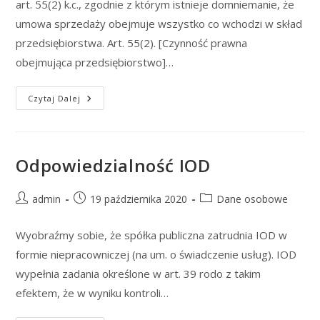
art. 55(2) k.c., zgodnie z którym istnieje domniemanie, że
umowa sprzedaży obejmuje wszystko co wchodzi w skład
przedsiębiorstwa. Art. 55(2). [Czynność prawna
obejmująca przedsiębiorstwo]…
Sprzedaż
Czytaj Dalej
Przedsiębiorstwa
A
ODO
Odpowiedzialność IOD
Post
Post
Post
admin
19 października 2020
Dane osobowe
author:
published:
category:
Wyobraźmy sobie, że spółka publiczna zatrudnia IOD w
formie niepracowniczej (na um. o świadczenie usług). IOD
wypełnia zadania określone w art. 39 rodo z takim
efektem, że w wyniku kontroli…