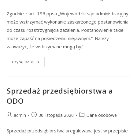
author:
published:
category:
Zgodnie z art. 196 ppsa „Wojewódzki sąd administracyjny
może wstrzymać wykonanie zaskarżonego postanowienia
do czasu rozstrzygnięcia zażalenia. Postanowienie takie
może zapaść na posiedzeniu niejawnym.”. Należy
zauważyć, że wstrzymane mogą być…
Wstrzymanie
Czytaj Dalej
Wykonania
Postanowienia
WSA
Sprzedaż przedsiębiorstwa a
ODO
Post
Post
Post
admin
30 listopada 2020
Dane osobowe
author:
published:
category:
Sprzedaż przedsiębiorstwa uregulowana jest w przepisie