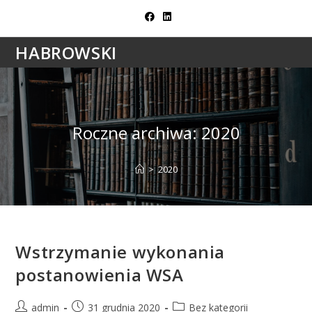
Skip
to
content
HABROWSKI
Roczne archiwa: 2020
>
2020
Wstrzymanie wykonania
postanowienia WSA
Post
Post
Post
admin
31 grudnia 2020
Bez kategorii